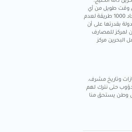
رين دانة الخليج.
بل وقت طويل من أي
شخص آخر، واتخاذ إجراءات جريئة. ينقل عن توماس أديسون قوله إنه نجح في إيجاد 1000 طريقة لعدم
ولة بقدرتها على أن
ين لمركز للمصارف
 البحرين مركز
جازات وتاريخ مشرف،
الدؤوب حتى نترك لهم
أجل وطن يستحق منا