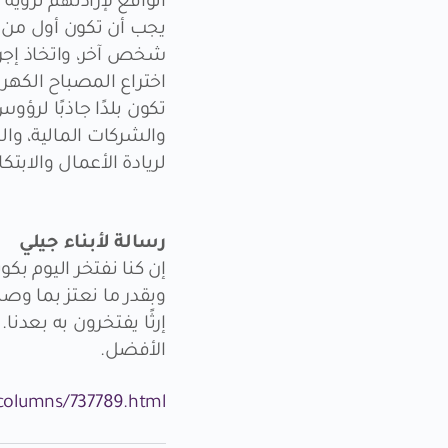
الواقع لإرادتهم لرؤية
يجب أن تكون أول من 
اختراع المصباح الكهرب
تكون بلدًا جاذبًا لرؤ
والشركات المالية، وا
لريادة الأعمال والابتكار
رسالة لأبناء جيلي
إن كنا نفتخر اليوم بك
وبقدر ما نعتز بما وصل
إرثًا يفتخرون به بعد
الأفضل.
columns/737789.html