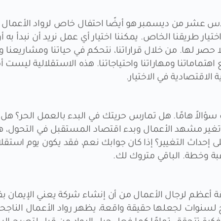
س عشر من ديسمبر هو أيضًا احتفال خاص لرواد الأعمال ل
ختيار طريقنا الخاص. يمكننا اختيار أي عمل نريد أن نبدأ به أو
حصر لها. من خلال قراراتنا، نتحكم في حياتنا ومشاريعنا وأر
تماماتنا ومهاراتنا واحتياجاتنا. هذه الاستقلالية ليست أمرً
 الاقتصادية في الاختيار.
الاً هامًا. هل تمارس حريتك في البدء بالعمل الحر؟ هل
مع تغير مشهد الأعمال وبدء اقتصاد المستقبل في التحول، ه
على إحداث التغيير؟ إذا كان جوابك نعم، فقد يكون يوم است
غبة وخطة. الباقي متروك لك.
ة أعظم لرجال الأعمال من أن إنشاء شركة يعني الإيمان بف
سنوات لجعلها حقيقة واقعة، يظهر رواد الأعمال الناجحو