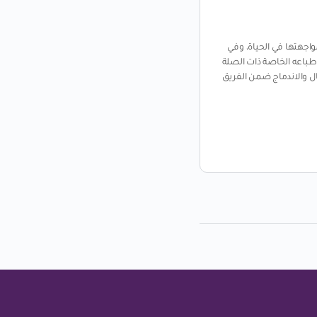
تعلم.. ولا تتحلطم!
اجهتها في الحياة، وفي
في كل يوم يمر نبتعد في البحرين عن “الاقتصا
طباعه الخاصة ذات الصلة
يقوم في جزء منه على توزيع جانب من عوائد مو
ال والاندماج ضمن الفريق
الموظفين دون اقتران ذلك بالضرورة بمدى ان
اقترابنا أكثر من نظام …
خليل القاهري
يناير 29, 2022