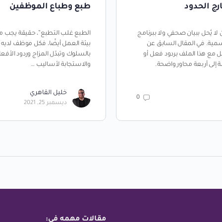
رج الحدود
طبع وطباع الموظفين
لا يُحل ببيان صحفي ولا ببرنامج
الطبع غلب التطبع”، حقيقة يجب مو
سمية. في المقال السابق عن
بيئة العمل أيضًا، فكل موظف لديه 
مل مع هذا الملف بردود فعل أو
بالسلوك وتبدّل المزاج وردود الأفع
إلى أربعة محاور واضحة.
والاستجابة لأساليب …
خليل القاهري
0
ديسمبر 25, 2021
مقالات مهمه في: