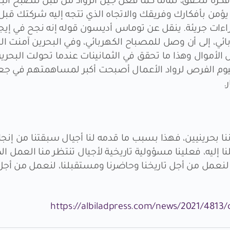
 فكرة تتحقق، تمامًا كما فعل جيل الرواد من قبل لتصبح البح
يؤمن بأفكارك وفريقك والاتجاه الذي تتجه إليه شركتك ق
ائي، إلى أن وصل للمصباح الكهربائي، وفي البحرين آمنت الد
وس الأموال وهذا ما تحقق في الثمانينات عندما تحولت البحر
ليوم الفرص لرواد الأعمال أصبحت أكبر لمساهمتهم في جعل
.
وننا بحرينيين، فهذا بسبب ما قدمه لنا أجيال سبقتنا من إن
نا إليه، فعلينا مسؤولية تاريخية لأجيال تنتظر منا العمل 
نا. لنعمل من أجل تاريخنا وحاضرنا ومستقبلنا، لنعمل من 
https://albiladpress.com/news/2021/4813/