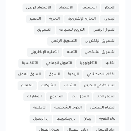
الابتكار
الاستثمار
الاقتصاد
الاقتصاد الريعي
البحرين
التجارة الإلكترونية
التجربة
التحفيز
التحول الرقمي
الترويج للسياحة
التسويق
التسويق الإلكتروني
التسويق الرقمي
التسويق الشخصي
التعلم
التعليم الإلكتروني
التقليد
التكنولوجيا
التمويل الجماعي
التنافسية
الذكاء الاصطناعي
الربحية
السوق
السوق العمل
السياحة في البحرين
الشباب
الشركات
العملاء
العمل الجاد
العمل الحر
المجتمع
المهارات
النظام التعليمي
الهوية الشخصية
الوظيفة
بناء الهوية
بيبان
دروبشيبينغ
رد الجميل
رواد الأعمال
ريادة الأعمال
سوق العمل