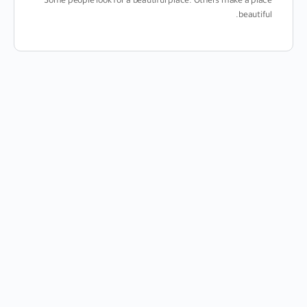
Some people look for a beautiful place. Others make a place
beautiful.