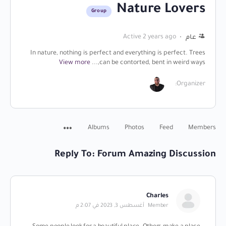
Nature Lovers
Group
Active 2 years ago
عام
In nature, nothing is perfect and everything is perfect. Trees
View more
can be contorted, bent in weird ways,...
Organizer:
Albums
Photos
Feed
Members
Reply To: Forum Amazing Discussion
Charles
Member
أغسطس 3, 2023 في 2:07 م