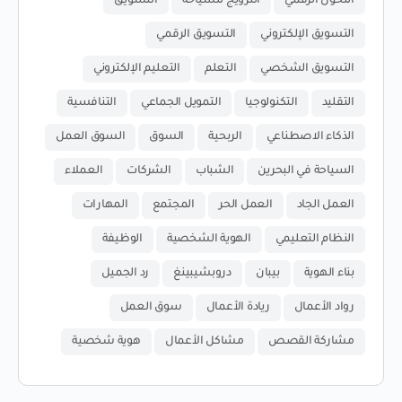
التحول الرقمي
الترويج للسياحة
التسويق
التسويق الإلكتروني
التسويق الرقمي
التسويق الشخصي
التعلم
التعليم الإلكتروني
التقليد
التكنولوجيا
التمويل الجماعي
التنافسية
الذكاء الاصطناعي
الربحية
السوق
السوق العمل
السياحة في البحرين
الشباب
الشركات
العملاء
العمل الجاد
العمل الحر
المجتمع
المهارات
النظام التعليمي
الهوية الشخصية
الوظيفة
بناء الهوية
بيبان
دروبشيبينغ
رد الجميل
رواد الأعمال
ريادة الأعمال
سوق العمل
مشاركة القصص
مشاكل الأعمال
هوية شخصية