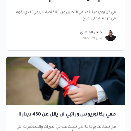
في كل يوم يمر نبتعد في البحرين عن “الاقتصاد الريعي” الذي يقوم
في جزء منه على توزيع…
خليل القاهري
يناير 29, 2022
معي بكالوريوس وراتبي لن يقل عن 450 دينارا!
هل تساءلت يومًا ما الذي نبحث عنه في الدورات والمحاضرات التي