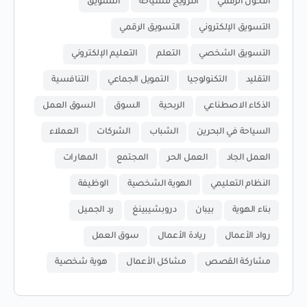
التحول الرقمي
الترويج للسياحة
التسويق
التسويق الإلكتروني
التسويق الرقمي
التسويق الشخصي
التعلم
التعليم الإلكتروني
التقليد
التكنولوجيا
التمويل الجماعي
التنافسية
الذكاء الاصطناعي
الربحية
السوق
السوق العمل
السياحة في البحرين
الشباب
الشركات
العملاء
العمل الجاد
العمل الحر
المجتمع
المهارات
النظام التعليمي
الهوية الشخصية
الوظيفة
بناء الهوية
بيبان
دروبشيبينغ
رد الجميل
رواد الأعمال
ريادة الأعمال
سوق العمل
مشاركة القصص
مشاكل الأعمال
هوية شخصية