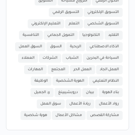
التحول الرقمي
الترويج للسياحة
التسويق
التسويق الإلكتروني
التسويق الرقمي
التسويق الشخصي
التعلم
التعليم الإلكتروني
التقليد
التكنولوجيا
التمويل الجماعي
التنافسية
الذكاء الاصطناعي
الربحية
السوق
السوق العمل
السياحة في البحرين
الشباب
الشركات
العملاء
العمل الجاد
العمل الحر
المجتمع
المهارات
النظام التعليمي
الهوية الشخصية
الوظيفة
بناء الهوية
بيبان
دروبشيبينغ
رد الجميل
رواد الأعمال
ريادة الأعمال
سوق العمل
مشاركة القصص
مشاكل الأعمال
هوية شخصية