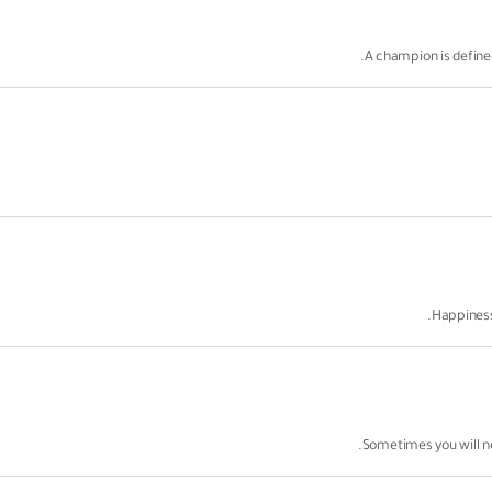
A champion is defined
Happiness 
Sometimes you will n