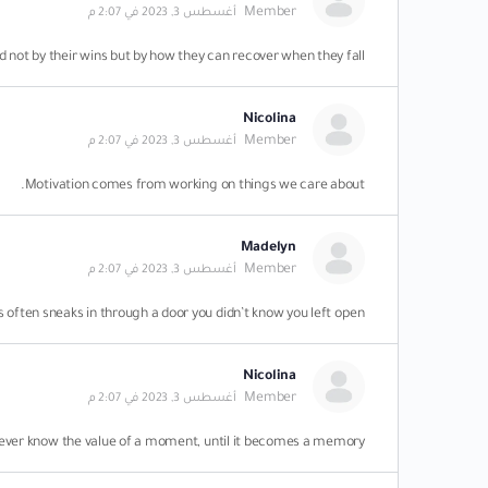
Member
أغسطس 3, 2023 في 2:07 م
 not by their wins but by how they can recover when they fall.
Nicolina
Member
أغسطس 3, 2023 في 2:07 م
Motivation comes from working on things we care about.
Madelyn
Member
أغسطس 3, 2023 في 2:07 م
often sneaks in through a door you didn’t know you left open.
Nicolina
Member
أغسطس 3, 2023 في 2:07 م
ever know the value of a moment, until it becomes a memory.