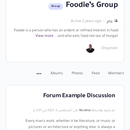
Foodie’s Group
Group
Active 2 years ago
عام
Foodie is a person who has an ardent or refined interest in food
View more
and who eats food not out of hunger...
Organizer:
Albums
Photos
Feed
Members
Forum Example Discussion
تم نشره بواسطة
Nicolina
على أغسطس 3, 2023 في 2:07 م
Every man’s work, whether it be literature, or music or
pictures or architecture or anything else, is always a