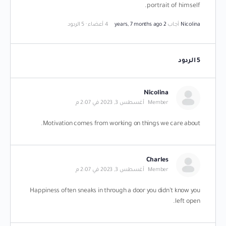
portrait of himself.
Nicolina
أجاب
2 years, 7 months ago
4 أعضاء
·
5 الردود
5 الردود
Nicolina
Member
أغسطس 3, 2023 في 2:07 م
Motivation comes from working on things we care about.
Charles
Member
أغسطس 3, 2023 في 2:07 م
Happiness often sneaks in through a door you didn’t know you
left open.